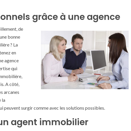
ionnels grâce à une agence
illement, de
e une bonne
lière ? La
btenez en
une agence
rtise qui
immobilière,
is. A côté,
es arcanes
 la
qui peuvent surgir comme avec les solutions possibles.
un agent immobilier