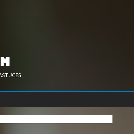
om
 astuces